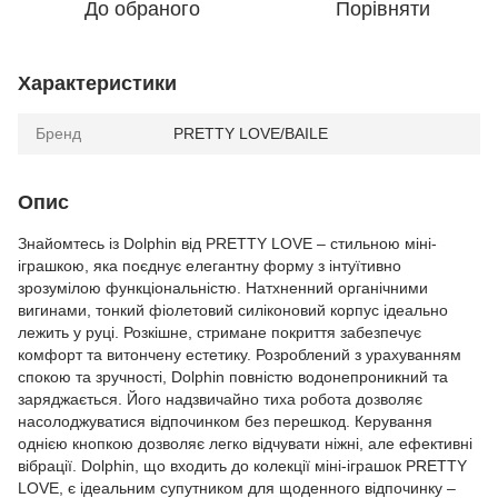
До обраного
Порівняти
Характеристики
Бренд
PRETTY LOVE/BAILE
Опис
Знайомтесь із Dolphin від PRETTY LOVE – стильною міні-
іграшкою, яка поєднує елегантну форму з інтуїтивно
зрозумілою функціональністю. Натхненний органічними
вигинами, тонкий фіолетовий силіконовий корпус ідеально
лежить у руці. Розкішне, стримане покриття забезпечує
комфорт та витончену естетику. Розроблений з урахуванням
спокою та зручності, Dolphin повністю водонепроникний та
заряджається. Його надзвичайно тиха робота дозволяє
насолоджуватися відпочинком без перешкод. Керування
однією кнопкою дозволяє легко відчувати ніжні, але ефективні
вібрації. Dolphin, що входить до колекції міні-іграшок PRETTY
LOVE, є ідеальним супутником для щоденного відпочинку –