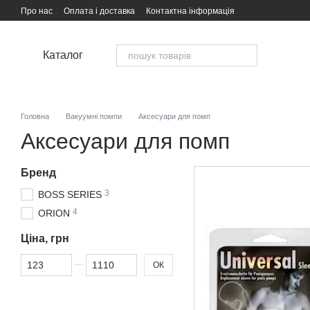
Перейти до основного контенту
Про нас
Оплата і доставка
Контактна інформація
Каталог
Головна
Вакуумні помпи
Аксесуари для помп
Аксесуари для помп
Бренд
3
BOSS SERIES
4
ORION
Ціна, грн
Від Ціна, грн
До Ціна, грн
ОК