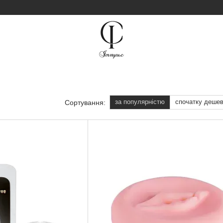
за популярністю
спочатку деше
Сортування: