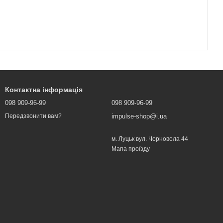
Контактна інформація
098 909-96-99
098 909-96-99
impulse-shop@i.ua
Передзвонити вам?
м. Луцьк вул. Чорновола 44
Мапа проїзду