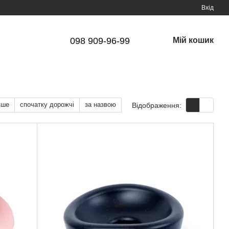
Вхід
098 909-96-99
Мій кошик
вше
спочатку дорожчі
за назвою
Відображення: