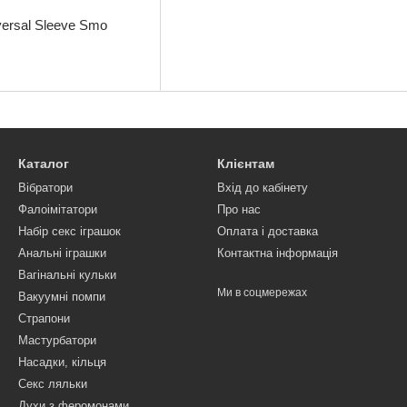
ersal Sleeve Smo
Каталог
Клієнтам
Вібратори
Вхід до кабінету
Фалоімітатори
Про нас
Набір секс іграшок
Оплата і доставка
Анальні іграшки
Контактна інформація
Вагінальні кульки
Ми в соцмережах
Вакуумні помпи
Страпони
Мастурбатори
Насадки, кільця
Секс ляльки
Духи з феромонами