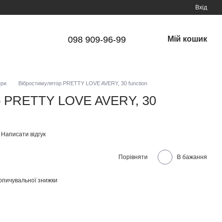
Вхід
098 909-96-99
Мій кошик
ери
Вібростимулятор PRETTY LOVE AVERY, 30 function
р PRETTY LOVE AVERY, 30
Написати відгук
Порівняти
В бажання
опичувальної знижки