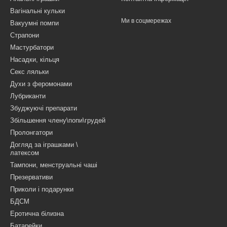
Вагінальні кульки
Ми в соцмережах
Вакуумні помпи
Страпони
Мастурбатори
Насадки, кільця
Секс ляльки
Духи з феромонами
Лубриканти
Збуджуючі препарати
Збільшення члену\попи\грудей
Пролонгатори
Догляд за іграшками \
латексом
Тампони, менструальні чаші
Презервативи
Приколи і подарунки
БДСМ
Еротична білизна
Батарейки