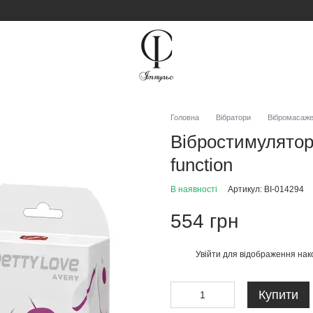
Головна
Вібратори
Вібромасаж
Вібростимулято
function
В наявності
Артикул: BI-014294
554 грн
Увійти
для відображення нак
%
Купити