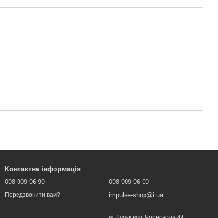
Контактна інформація
098 909-96-99
098 909-96-99
impulse-shop@i.ua
Передзвонити вам?
м. Луцьк вул. Чорновола 44