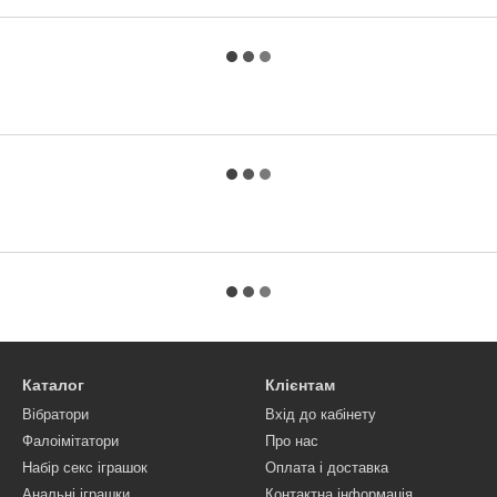
Каталог
Клієнтам
Вібратори
Вхід до кабінету
Фалоімітатори
Про нас
Набір секс іграшок
Оплата і доставка
Анальні іграшки
Контактна інформація