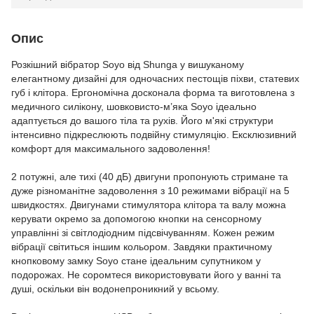
Опис
Розкішний вібратор Soyo від Shunga у вишуканому
елегантному дизайні для одночасних пестощів піхви, статевих
губ і клітора. Ергономічна досконала форма та виготовлена з
медичного силікону, шовковисто-м’яка Soyo ідеально
адаптується до вашого тіла та рухів. Його м'які структури
інтенсивно підкреслюють подвійну стимуляцію. Ексклюзивний
комфорт для максимального задоволення!
2 потужні, але тихі (40 дБ) двигуни пропонують стримане та
дуже різноманітне задоволення з 10 режимами вібрації на 5
швидкостях. Двигунами стимулятора клітора та валу можна
керувати окремо за допомогою кнопки на сенсорному
управлінні зі світлодіодним підсвічуванням. Кожен режим
вібрації світиться іншим кольором. Завдяки практичному
кнопковому замку Soyo стане ідеальним супутником у
подорожах. Не соромтеся використовувати його у ванні та
душі, оскільки він водонепроникний у всьому.