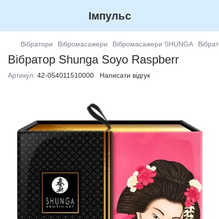
Імпульс
Вібратори
Вібромасажери
Вібромасажери SHUNGA
Вібра
Вібратор Shunga Soyo Raspberr
Артикул:
42-054011510000
Написати відгук