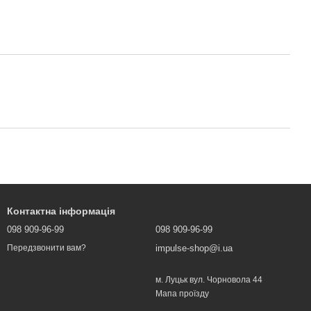
Контактна інформація
098 909-96-99
098 909-96-99
impulse-shop@i.ua
Передзвонити вам?
м. Луцьк вул. Чорновола 44
Мапа проїзду