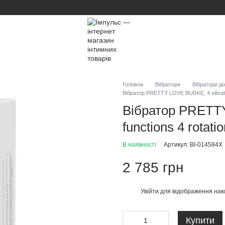
Головна
Вібратори
Вібратори д
Вібратор PRETTY LOVE BURKE, 4 vibration
Вібратор PRETTY
functions 4 rotati
В наявності
Артикул: BI-014584X
2 785 грн
Увійти
для відображення нак
%
Купити