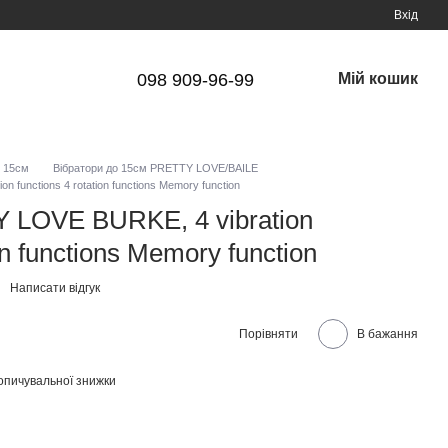
Вхід
098 909-96-99
Мій кошик
о 15см
Вібратори до 15см PRETTY LOVE/BAILE
 functions 4 rotation functions Memory function
 LOVE BURKE, 4 vibration
on functions Memory function
Написати відгук
Порівняти
В бажання
опичувальної знижки