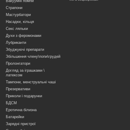
Вакуумні помпи
Страпони
Мастурбатори
Насадки, кільця
Секс ляльки
Духи з феромонами
Лубриканти
Збуджуючі препарати
Збільшення члену\попи\грудей
Пролонгатори
Догляд за іграшками \
латексом
Тампони, менструальні чаші
Презервативи
Приколи і подарунки
БДСМ
Еротична білизна
Батарейки
Зарядні пристрої