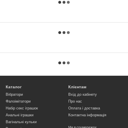
Каталог
Клієнтам
Вібратори
Вхід до кабінету
Фалоімітатори
Про нас
Набір секс іграшок
Оплата і доставка
Анальні іграшки
Контактна інформація
Вагінальні кульки
Ми в соцмережах