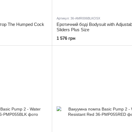
Артикул: 36-AMR006BLKOSX
тор The Humped Cock
Еротичний боді Bodysuit with Adjustab
Sliders Plus Size
1 576 грн