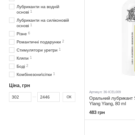
Лубриканти на водній
1
основі
Лубриканти на силіконовій
1
основі
6
Різне
2
Романтичні подарунки
1
Стимулятори уретри
1
Кляпи
2
Боді
1
Комбінезони\сітки
Ціна, грн
Артикул: 36-ICEL009
Від Ціна, грн
До Ціна, грн
ОК
Оральний лубрикант Sh
Ylang Ylang, 80 ml
483 грн