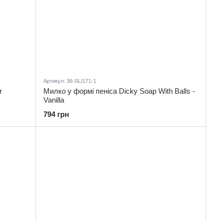
Артикул: 36-SLI171-1
r
Милко у формі пеніса Dicky Soap With Balls -
Vanilla
794 грн