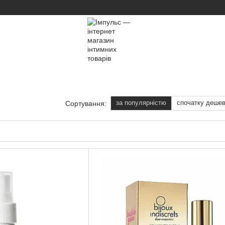
за популярністю
спочатку деше
Сортування: