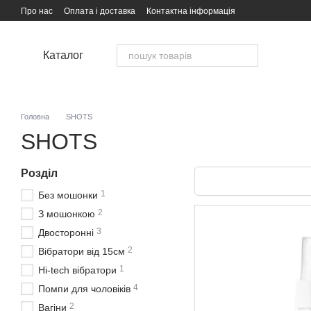
Перейти до основного контенту
Про нас
Оплата і доставка
Контактна інформація
Каталог
Головна
SHOTS
SHOTS
Розділ
1
Без мошонки
2
З мошонкою
3
Двосторонні
2
Вібратори від 15см
1
Hi-tech вібратори
4
Помпи для чоловіків
2
Вагіни