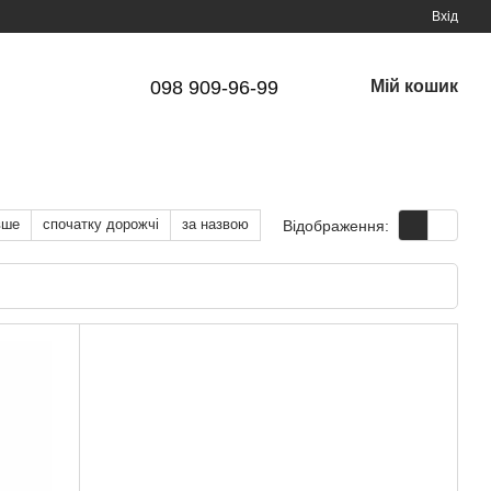
Вхід
098 909-96-99
Мій кошик
вше
спочатку дорожчі
за назвою
Відображення: