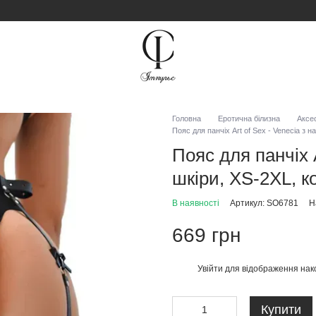
Головна
Еротична білизна
Аксе
Пояс для панчіх Art of Sex - Venecia з 
Пояс для панчіх A
шкіри, XS-2XL, к
В наявності
Артикул: SO6781
Н
669 грн
Увійти
для відображення нак
%
Купити