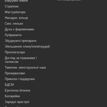
Вакуумні помпи
Страпони
Мастурбатори
Насадки, кільця
Секс ляльки
Духи з феромонами
Лубриканти
Збуджуючі препарати
Збільшення члену\попи\грудей
Пролонгатори
Догляд за іграшками \
латексом
Тампони, менструальні чаші
Презервативи
Приколи і подарунки
БДСМ
Еротична білизна
Батарейки
Зарядні пристрої