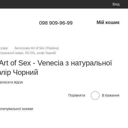
Вхід
098 909-96-99
Мій кошик
суари
Аксесуари Art of Sex (Україна)
натуральної шкіри, XS-2XL, колір Чорний
rt of Sex - Venecia з натуральної
олір Чорний
аписати відгук
Порівняти
В бажання
опичувальної знижки