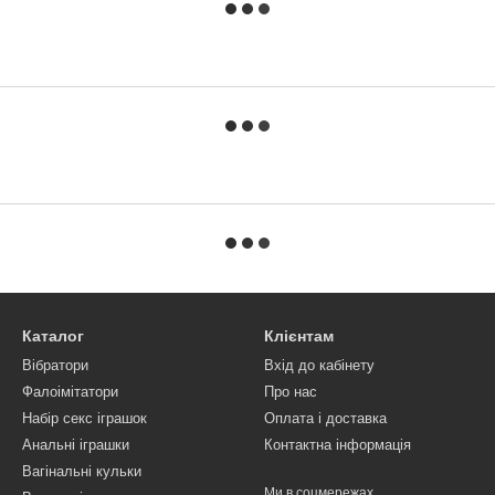
Каталог
Клієнтам
Вібратори
Вхід до кабінету
Фалоімітатори
Про нас
Набір секс іграшок
Оплата і доставка
Анальні іграшки
Контактна інформація
Вагінальні кульки
Ми в соцмережах