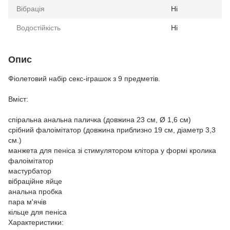
Вібрація
Ні
Водостійкість
Ні
Опис
Фіолетовий набір секс-іграшок з 9 предметів.
Вміст:
спіральна анальна паличка (довжина 23 см, Ø 1,6 см)
срібний фалоімітатор (довжина приблизно 19 см, діаметр 3,3
см.)
манжета для пеніса зі стимулятором клітора у формі кролика
фалоімітатор
мастурбатор
вібраційне яйце
анальна пробка
пара м'ячів
кільце для пеніса
Характеристики: