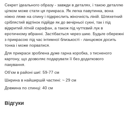
Секрет ідеального образу - завжди в деталях, і такою деталлю
цілком може стати ця прикраса. Як легка павутинка, вона
ніжно ляже на спину і підкреслить жіночність ліній. Шляхетний
сріблястий відтінок підійде як до вечірньої сукні, так і під
відкритий літній сарафан, а також під чуттєвий лук в
еротичному вбранні. Застібається через шию. Будьте обережні
з прикрасою під час інтимної близькості - ланцюжок досить
тонка і може порватися.
Для прикраси зроблена дуже гарна коробка, з тисненого
картону, що дозволяє подарувати її без додаткового
пакування.
Об'єм в районі шиї: 59-77 см
Ширина в найширшій частині: ~ 29 см
Довжина по спинці: 40 см
Відгуки