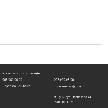
Контактна інформація
098 909-96-99
098 909-96-99
impulse-shop@i.ua
Передзвонити вам?
м. Луцьк вул. Чорновола 44
Мапа проїзду