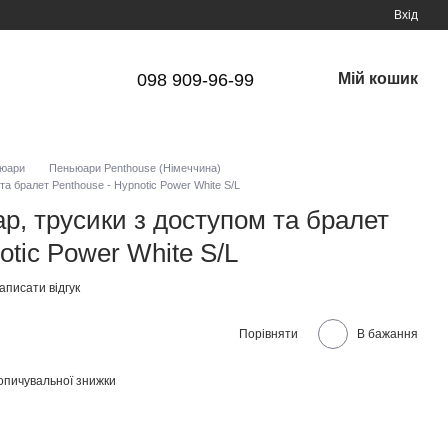
Вхід
098 909-96-99
Мій кошик
юари
Пеньюари Penthouse (Німеччина)
а бралет Penthouse - Hypnotic Power White S/L
р, трусики з доступом та бралет
otic Power White S/L
аписати відгук
Порівняти
В бажання
опичувальної знижки