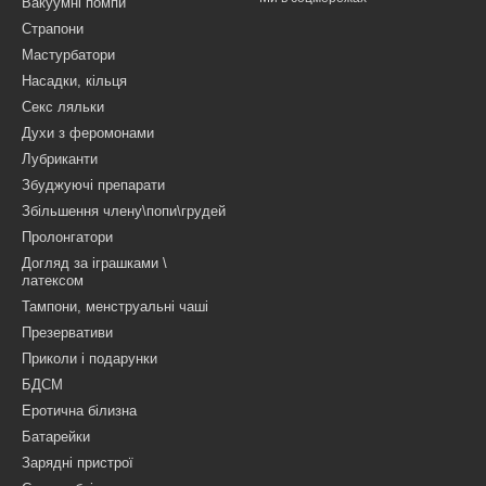
Вакуумні помпи
Страпони
Мастурбатори
Насадки, кільця
Секс ляльки
Духи з феромонами
Лубриканти
Збуджуючі препарати
Збільшення члену\попи\грудей
Пролонгатори
Догляд за іграшками \
латексом
Тампони, менструальні чаші
Презервативи
Приколи і подарунки
БДСМ
Еротична білизна
Батарейки
Зарядні пристрої