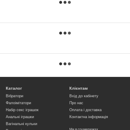
Каталог
Клієнтам
Вібратори
Вхід до кабінету
Фалоімітатори
Про нас
Набір секс іграшок
Оплата і доставка
Анальні іграшки
Контактна інформація
Вагінальні кульки
Ми в соцмережах