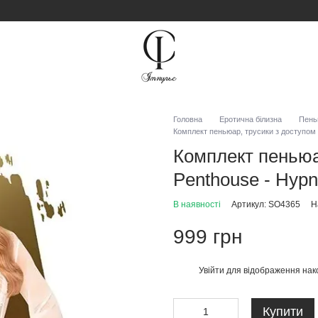
Головна
Еротична білизна
Пень
Комплект пеньюар, трусики з доступом т
Комплект пеньюа
Penthouse - Hypn
В наявності
Артикул: SO4365
Н
999 грн
Увійти
для відображення нак
%
Купити