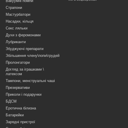
Вакуумні помпи
Страпони
Мастурбатори
Насадки, кільця
Секс ляльки
Духи з феромонами
Лубриканти
Збуджуючі препарати
Збільшення члену\попи\грудей
Пролонгатори
Догляд за іграшками \
латексом
Тампони, менструальні чаші
Презервативи
Приколи і подарунки
БДСМ
Еротична білизна
Батарейки
Зарядні пристрої