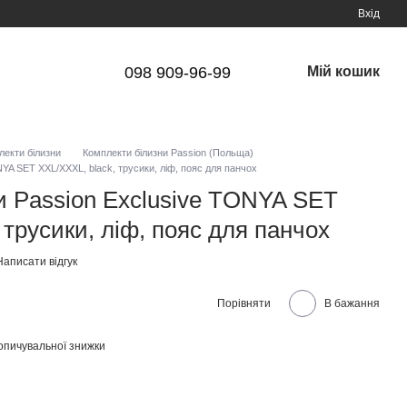
Вхід
098 909-96-99
Мій кошик
лекти білизни
Комплекти білизни Passion (Польща)
YA SET XXL/XXXL, black, трусики, ліф, пояс для панчох
и Passion Exclusive TONYA SET
 трусики, ліф, пояс для панчох
Написати відгук
Порівняти
В бажання
опичувальної знижки