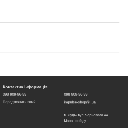
Контактна інформація
098 909-96-99
098 909-96-99
impulse-shop@i.ua
Передзвонити вам?
м. Луцьк вул. Чорновола 44
Мапа проїзду