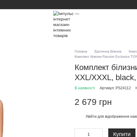
Головна
Еротична білизна
Комп
Комплект білизни Passion Exclusive TON
Комплект білизн
XXL/XXXL, black,
В наявності
Артикул: PS24112
2 679 грн
Увійти
для відображення нак
%
Купити