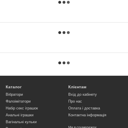
Каталог
Клієнтам
Вібратори
Вхід до кабінету
Фалоімітатори
Про нас
Набір секс іграшок
Оплата і доставка
Анальні іграшки
Контактна інформація
Вагінальні кульки
Ми в соцмережах