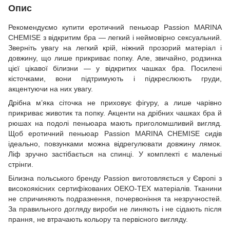
Опис
Рекомендуємо купити еротичний пеньюар Passion MARINA
CHEMISE з відкритим бра — легкий і неймовірно сексуальний.
Зверніть увагу на легкий крій, ніжний прозорий матеріал і
довжину, що лише прикриває попку. Але, звичайно, родзинка
цієї цікавої білизни — у відкритих чашках бра. Посилені
кісточками, вони підтримують і підкреслюють груди,
акцентуючи на них увагу.
Дрібна м’яка сіточка не приховує фігуру, а лише чарівно
прикриває животик та попку. Акценти на дрібних чашках бра й
рюшах на подолі пеньюара мають приголомшливий вигляд.
Щоб еротичний пеньюар Passion MARINA CHEMISE сидів
ідеально, повзунками можна відрегулювати довжину лямок.
Ліф зручно застібається на спинці. У комплекті є маленькі
стрінги.
Білизна польського бренду Passion виготовляється у Європі з
високоякісних сертифікованих OEKO-TEX матеріалів. Тканини
не спричиняють подразнення, почервоніння та незручностей.
За правильного догляду вироби не линяють і не сідають після
прання, не втрачають кольору та первісного вигляду.