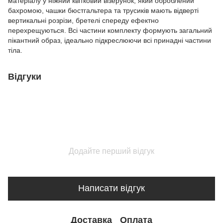
матеріалу у ніжний квітковий візерунок, який оброблений
бахромою, чашки бюстгальтера та трусиків мають відверті
вертикальні розрізи, бретелі спереду ефектно
перехрещуються. Всі частини комплекту формують загальний
пікантний образ, ідеально підкреслюючи всі принадні частини
тіла.
Відгуки
Додайте перший відгук
Написати відгук
Доставка
Оплата