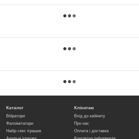
Каталог
Клієнтам
Вібратори
Вхід до кабінету
Фалоімітатори
Про нас
Набір секс іграшок
Оплата і доставка
Анальні іграшки
Контактна інформація