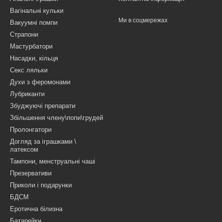
Вагінальні кульки
Ми в соцмережах
Вакуумні помпи
Страпони
Мастурбатори
Насадки, кільця
Секс ляльки
Духи з феромонами
Лубриканти
Збуджуючі препарати
Збільшення члену\попи\грудей
Пролонгатори
Догляд за іграшками \
латексом
Тампони, менструальні чаші
Презервативи
Приколи і подарунки
БДСМ
Еротична білизна
Батарейки