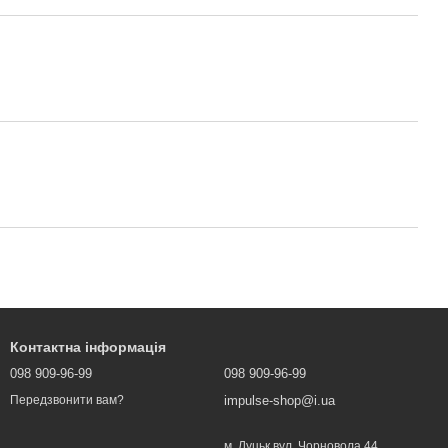
Контактна інформація
098 909-96-99
098 909-96-99
impulse-shop@i.ua
Передзвонити вам?
м. Луцьк вул. Чорновола 44