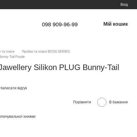
Вхід
098 909-96-99
Мій кошик
 та плаги
Пробки та плаги BOSS SERIES
unny-Tail Purple
awellery Silikon PLUG Bunny-Tail
Написати відгук
Порівняти
В бажання
опичувальної знижки