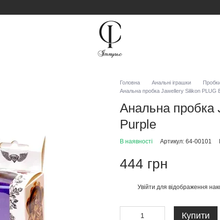
Головна
Анальні іграшки
Пробки
Анальна пробка Jawellery Silikon PLUG B
Анальна пробка J
Purple
В наявності
Артикул: 64-00101
444 грн
Увійти
для відображення нак
%
Купити