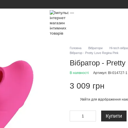
Головна
Вібратори
Hi-tech вібр
Вібратор - Pretty Love Regina Pink
Вібратор - Pretty
В наявності
Артикул: BI-014727-1
3 009 грн
Увійти
для відображення нак
%
Купити