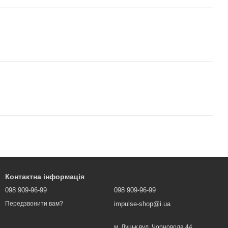
Контактна інформація
098 909-96-99
098 909-96-99
impulse-shop@i.ua
Передзвонити вам?
м. Луцьк вул. Чорновола 44