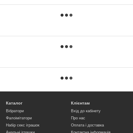
Каталог
Клієнтам
Вібратори
Вхід до кабінету
Фалоімітатори
Про нас
Набір секс іграшок
Оплата і доставка
Анальні іграшки
Контактна інформація