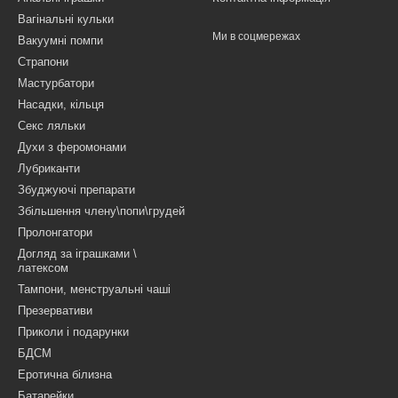
Вагінальні кульки
Ми в соцмережах
Вакуумні помпи
Страпони
Мастурбатори
Насадки, кільця
Секс ляльки
Духи з феромонами
Лубриканти
Збуджуючі препарати
Збільшення члену\попи\грудей
Пролонгатори
Догляд за іграшками \
латексом
Тампони, менструальні чаші
Презервативи
Приколи і подарунки
БДСМ
Еротична білизна
Батарейки