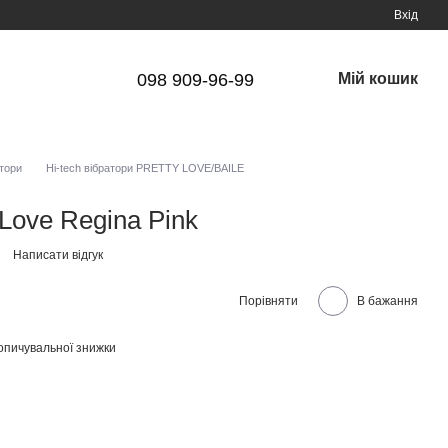
Вхід
098 909-96-99
Мій кошик
атори
Hi-tech вібратори PRETTY LOVE/BAILE
 Love Regina Pink
Написати відгук
Порівняти
В бажання
опичувальної знижки