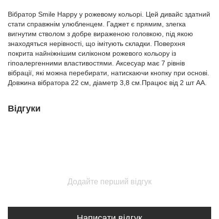
Вібратор Smile Happy у рожевому кольорі. Цей дивайс здатний
стати справжнім улюбленцем. Гаджет є прямим, злегка
вигнутим стволом з добре вираженою головкою, під якою
знаходяться нерівності, що імітують складки. Поверхня
покрита найніжнішим силіконом рожевого кольору із
гіпоалергенними властивостями. Аксесуар має 7 рівнів
вібрації, які можна перебирати, натискаючи кнопку при основі.
Довжина вібратора 22 см, діаметр 3,8 см.Працює від 2 шт АА.
Відгуки
Додайте перший відгук
Написати відгук