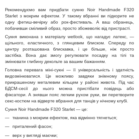
Рекомендуємо вам придбати сукню Noir Handmade F320
Starlet з мокрим ефектом. У такому вбранні ви підкорите не
одну фетиш-вечірку або рок-фестиваль. А ваш обранець,
побачивши сміливий образ, просто збожеволіє від пристрасті.
Сукня виконана з матеріалу wetlook, що нагадує латекс, —
щільного, еластичного, з глянцевим блиском. Спереду по
центру розташована блискавка, і це більше, ніж просто
застібка. Вона дає змогу регулювати посадку на тілі та
змінювати глибину декольте за вашим бажанням.
Головна перевага міні-сукні — її універсальність і здатність
видозмінюватися. Це можливо завдяки знімному поясу,
прикрашеному металевим кільцем у районі живота. Під час
БДСМ-сесії до нього можна пристібати повідець або
фіксатори. А знявши пояс легким рухом руки, ви перетворите
секс-костюм на відверте вбрання для танців у нічному клубі.
Сукня Noir Handmade F320 Starlet — це:
тканина з мокрим ефектом, яка відмінно тягнеться;
приталений фасон;
верх у вигляді маєчки;