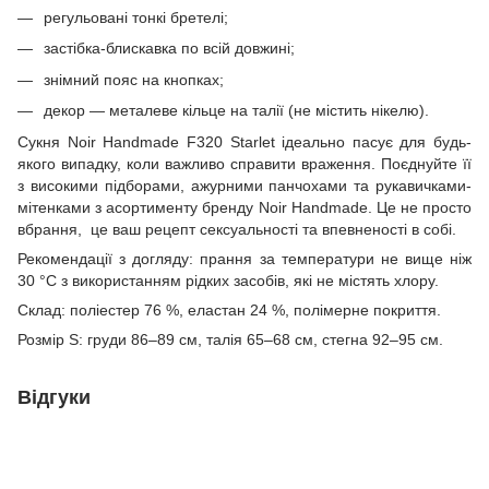
регульовані тонкі бретелі;
застібка-блискавка по всій довжині;
знімний пояс на кнопках;
декор — металеве кільце на талії (не містить нікелю).
Сукня Noir Handmade F320 Starlet ідеально пасує для будь-
якого випадку, коли важливо справити враження. Поєднуйте її
з високими підборами, ажурними панчохами та рукавичками-
мітенками з асортименту бренду Noir Handmade. Це не просто
вбрання, це ваш рецепт сексуальності та впевненості в собі.
Рекомендації з догляду: прання за температури не вище ніж
30 °C з використанням рідких засобів, які не містять хлору.
Склад: поліестер 76 %, еластан 24 %, полімерне покриття.
Розмір S: груди 86–89 см, талія 65–68 см, стегна 92–95 см.
Відгуки