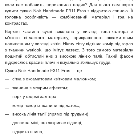
коли вас побачить, перехопило подих? Для цього вам варто
купити сукню Noir Handmade F311 Eros з відкритою спиною. Її
головна особливість — комбінований матеріал і гра на
контрастах.
Верхня частина сукні виконана у вигляді топа-халтера з
м'якого сітчастого матеріалу, прикрашеного оксамитовим
напиленням у вигляді квітів. Ніжну сітку відтіняє комір під горло
з тканини wetlook, що імітує латекс. З того самого матеріалу
пошитий обтислий низ з високою лінією талії. Такий фасон
підкреслює красиві плечі й візуально збільшує груди.
Сукня Noir Handmade F311 Eros — це:
сітка з оксамитовим квітковим малюнком;
тканина з мокрим ефектом;
верх у формі халтера;
комір-чокер із тканини під латекс;
висока лінія талії (прямо під грудьми);
довжина міні, що закриває сідниці;
відкрита спина;