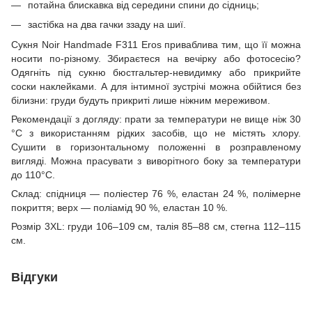
потайна блискавка від середини спини до сідниць;
застібка на два гачки ззаду на шиї.
Сукня Noir Handmade F311 Eros приваблива тим, що її можна
носити по-різному. Збираєтеся на вечірку або фотосесію?
Одягніть під сукню бюстгальтер-невидимку або прикрийте
соски наклейками. А для інтимної зустрічі можна обійтися без
білизни: груди будуть прикриті лише ніжним мереживом.
Рекомендації з догляду: прати за температури не вище ніж 30
°C з використанням рідких засобів, що не містять хлору.
Сушити в горизонтальному положенні в розправленому
вигляді. Можна прасувати з виворітного боку за температури
до 110°C.
Склад: спідниця — поліестер 76 %, еластан 24 %, полімерне
покриття; верх — поліамід 90 %, еластан 10 %.
Розмір 3XL: груди 106–109 см, талія 85–88 см, стегна 112–115
см.
Відгуки