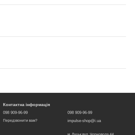
Контактна інформація
098 909-96-99
098 909-96-99
impulse-shop@i.ua
Передзвонити вам?
м. Луцьк вул. Чорновола 44