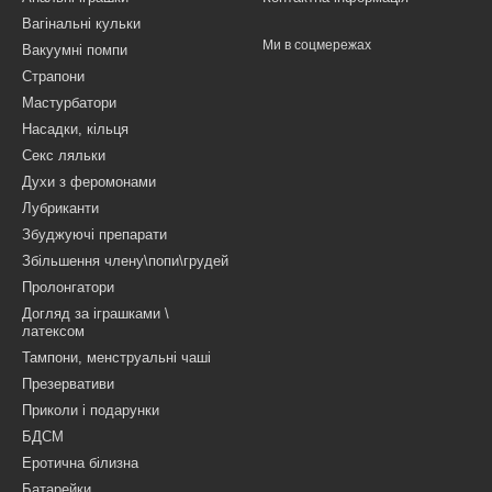
Вагінальні кульки
Ми в соцмережах
Вакуумні помпи
Страпони
Мастурбатори
Насадки, кільця
Секс ляльки
Духи з феромонами
Лубриканти
Збуджуючі препарати
Збільшення члену\попи\грудей
Пролонгатори
Догляд за іграшками \
латексом
Тампони, менструальні чаші
Презервативи
Приколи і подарунки
БДСМ
Еротична білизна
Батарейки