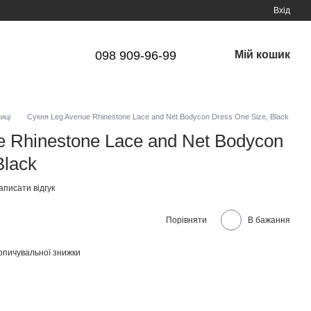
Вхід
098 909-96-99
Мій кошик
иці
Сукня Leg Avenue Rhinestone Lace and Net Bodycon Dress One Size, Black
 Rhinestone Lace and Net Bodycon
Black
аписати відгук
Порівняти
В бажання
опичувальної знижки