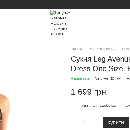
Головна
Еротична білизна
Спідн
Сукня Leg Avenue
Dress One Size, 
В наявності
Артикул: SX1739
Н
1 699 грн
Увійти
для відображення нак
%
Купити