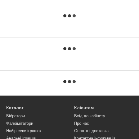
Каталог
Клієнтам
Вібратори
Вхід до кабінету
Фалоімітатори
Про нас
Набір секс іграшок
Оплата і доставка
Анальні іграшки
Контактна інформація