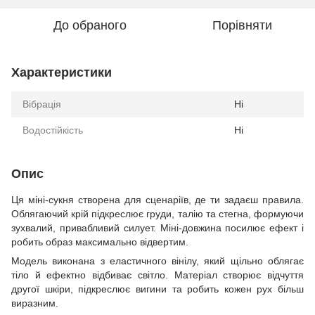
До обраного
Порівняти
Характеристики
Вібрація
Ні
Водостійкість
Ні
Опис
Ця міні-сукня створена для сценаріїв, де ти задаєш правила.
Облягаючий крій підкреслює груди, талію та стегна, формуючи
зухвалий, привабливий силует. Міні-довжина посилює ефект і
робить образ максимально відвертим.
Модель виконана з еластичного вінілу, який щільно облягає
тіло й ефектно відбиває світло. Матеріал створює відчуття
другої шкіри, підкреслює вигини та робить кожен рух більш
виразним.