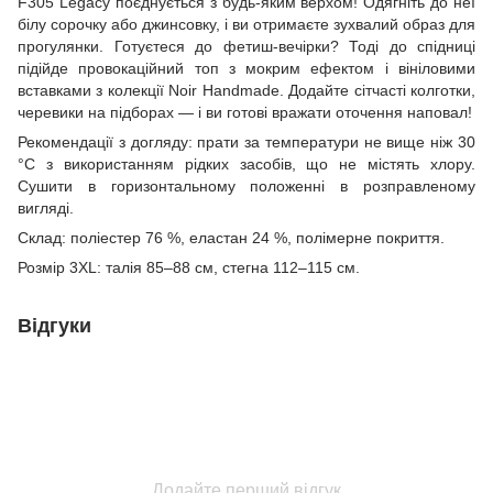
F305 Legacy поєднується з будь-яким верхом! Одягніть до неї
білу сорочку або джинсовку, і ви отримаєте зухвалий образ для
прогулянки. Готуєтеся до фетиш-вечірки? Тоді до спідниці
підійде провокаційний топ з мокрим ефектом і вініловими
вставками з колекції Noir Handmade. Додайте сітчасті колготки,
черевики на підборах — і ви готові вражати оточення наповал!
Рекомендації з догляду: прати за температури не вище ніж 30
°C з використанням рідких засобів, що не містять хлору.
Сушити в горизонтальному положенні в розправленому
вигляді.
Склад: поліестер 76 %, еластан 24 %, полімерне покриття.
Розмір 3XL: талія 85–88 см, стегна 112–115 см.
Відгуки
Додайте перший відгук