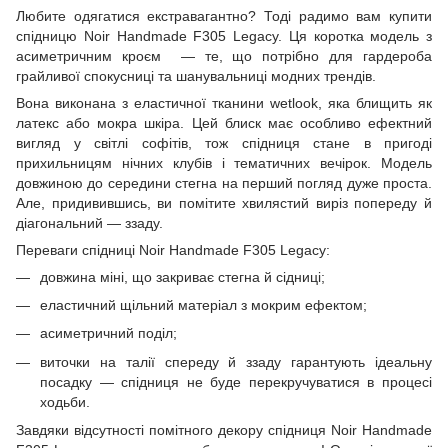
Любите одягатися екстравагантно? Тоді радимо вам купити
спідницю Noir Handmade F305 Legacy. Ця коротка модель з
асиметричним кроєм — те, що потрібно для гардероба
грайливої спокусниці та шанувальниці модних трендів.
Вона виконана з еластичної тканини wetlook, яка блищить як
латекс або мокра шкіра. Цей блиск має особливо ефектний
вигляд у світлі софітів, тож спідниця стане в пригоді
прихильницям нічних клубів і тематичних вечірок. Модель
довжиною до середини стегна на перший погляд дуже проста.
Але, придивившись, ви помітите хвилястий виріз попереду й
діагональний — ззаду.
Переваги спідниці Noir Handmade F305 Legacy:
довжина міні, що закриває стегна й сідниці;
еластичний щільний матеріал з мокрим ефектом;
асиметричний поділ;
виточки на талії спереду й ззаду гарантують ідеальну
посадку — спідниця не буде перекручуватися в процесі
ходьби.
Завдяки відсутності помітного декору спідниця Noir Handmade