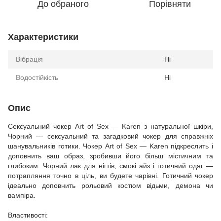
До обраного
Порівняти
Характеристики
Вібрація
Ні
Водостійкість
Ні
Опис
Сексуальний чокер Art of Sex — Karen з натуральної шкіри,
Чорний — сексуальний та загадковий чокер для справжніх
шанувальників готики. Чокер Art of Sex — Karen підкреслить і
доповнить ваш образ, зробивши його більш містичним та
глибоким. Чорний лак для нігтів, смокі айз і готичний одяг —
потрапляння точно в ціль, ви будете чарівні. Готичний чокер
ідеально доповнить рольовий костюм відьми, демона чи
вампіра.
Властивості: