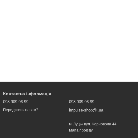
Контактна інформація
098 909-96-99
098 909-96-99
impulse-shop@i.ua
Передзвонити вам?
м. Луцьк вул. Чорновола 44
Мапа проїзду