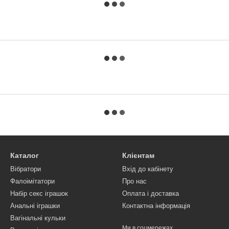
Каталог
Клієнтам
Вібратори
Вхід до кабінету
Фалоімітатори
Про нас
Набір секс іграшок
Оплата і доставка
Анальні іграшки
Контактна інформація
Вагінальні кульки
Ми в соцмережах