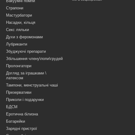
Вакуумні помпи
Страпони
Мастурбатори
Насадки, кільця
Секс ляльки
Духи з феромонами
Лубриканти
Збуджуючі препарати
Збільшення члену\попи\грудей
Пролонгатори
Догляд за іграшками \
латексом
Тампони, менструальні чаші
Презервативи
Приколи і подарунки
БДСМ
Еротична білизна
Батарейки
Зарядні пристрої