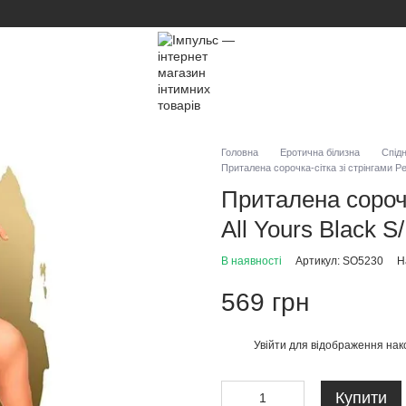
Головна
Еротична білизна
Спідн
Приталена сорочка-сітка зі стрінгами Pe
Приталена сорочк
All Yours Black S
В наявності
Артикул: SO5230
Н
569 грн
Увійти
для відображення нак
%
Купити