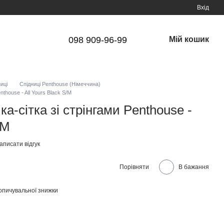
Вхід
098 909-96-99
Мій кошик
иці
Спідниці Penthouse (Німеччина)
nthouse - All Yours Black S/M
а-сітка зі стрінгами Penthouse -
/M
аписати відгук
Порівняти
В бажання
опичувальної знижки