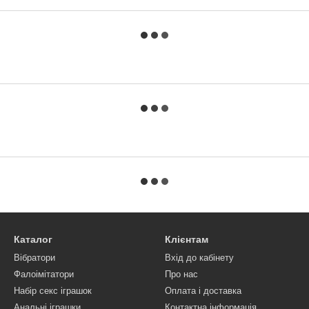
Каталог
Клієнтам
Вібратори
Вхід до кабінету
Фалоімітатори
Про нас
Набір секс іграшок
Оплата і доставка
Анальні іграшки
Контактна інформація