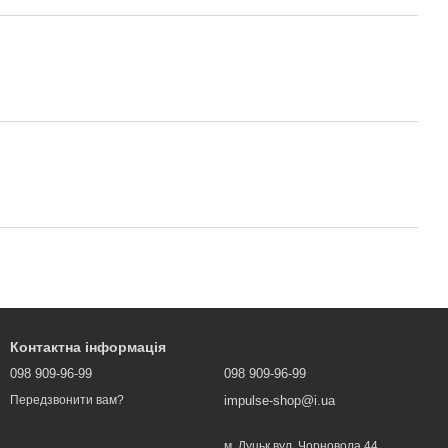
Контактна інформація
098 909-96-99
098 909-96-99
impulse-shop@i.ua
Передзвонити вам?
м. Луцьк вул. Чорновола 44