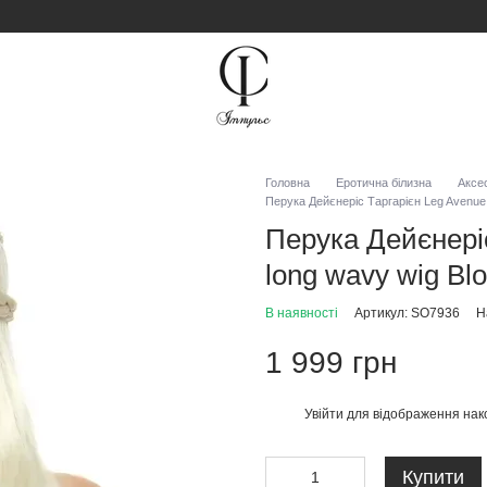
Головна
Еротична білизна
Аксе
Перука Дейєнеріс Таргарієн Leg Avenue 
Перука Дейєнеріс
long wavy wig Bl
В наявності
Артикул: SO7936
Н
1 999 грн
Увійти
для відображення нак
%
Купити