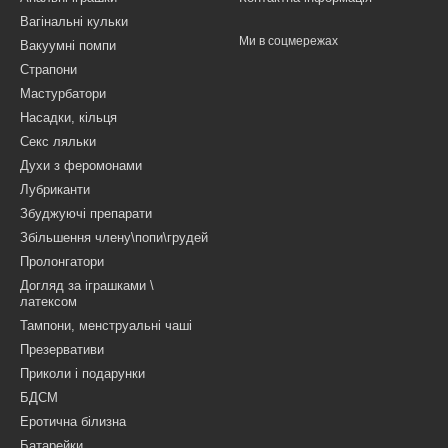
Вагінальні кульки
Ми в соцмережах
Вакуумні помпи
Страпони
Мастурбатори
Насадки, кільця
Секс ляльки
Духи з феромонами
Лубриканти
Збуджуючі препарати
Збільшення члену\попи\грудей
Пролонгатори
Догляд за іграшками \
латексом
Тампони, менструальні чаші
Презервативи
Приколи і подарунки
БДСМ
Еротична білизна
Батарейки