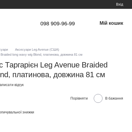
Вхід
098 909-96-99
Мій кошик
суари
Аксесуари Leg Avenue (США)
Braided long wavy wig Blond, платинова, довжина 81 см
 Таргарієн Leg Avenue Braided
ond, платинова, довжина 81 см
аписати відгук
Порівняти
В бажання
опичувальної знижки