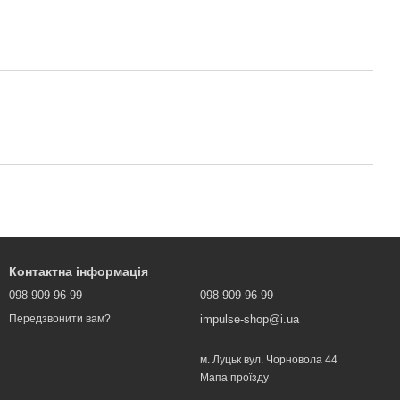
Контактна інформація
098 909-96-99
098 909-96-99
impulse-shop@i.ua
Передзвонити вам?
м. Луцьк вул. Чорновола 44
Мапа проїзду