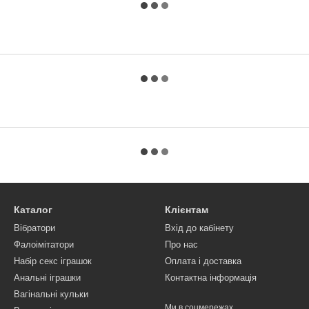
Каталог
Клієнтам
Вібратори
Вхід до кабінету
Фалоімітатори
Про нас
Набір секс іграшок
Оплата і доставка
Анальні іграшки
Контактна інформація
Вагінальні кульки
Ми в соцмережах