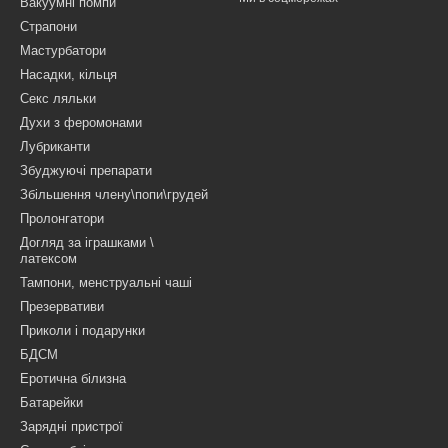
Вакуумні помпи
Страпони
Мастурбатори
Насадки, кільця
Секс ляльки
Духи з феромонами
Лубриканти
Збуджуючі препарати
Збільшення члену\попи\грудей
Пролонгатори
Догляд за іграшками \
латексом
Тампони, менструальні чаші
Презервативи
Приколи і подарунки
БДСМ
Еротична білизна
Батарейки
Зарядні пристрої