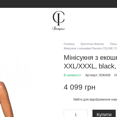
Головна
Еротична білизна
Пень
Мінісукня з екошкіри Passion CELINE C
Мінісукня з еко
XXL/XXXL, black,
В наявності
Артикул: SO6408
Н
4 099 грн
Увійти
для відображення нак
%
Купити