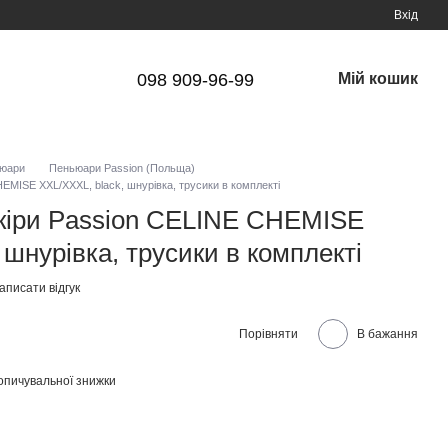
Вхід
098 909-96-99
Мій кошик
юари
Пеньюари Passion (Польща)
HEMISE XXL/XXXL, black, шнурівка, трусики в комплекті
шкіри Passion CELINE CHEMISE
 шнурівка, трусики в комплекті
аписати відгук
Порівняти
В бажання
опичувальної знижки