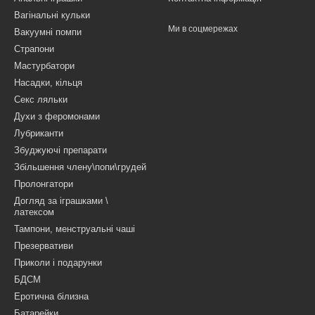
Вагінальні кульки
Ми в соцмережах
Вакуумні помпи
Страпони
Мастурбатори
Насадки, кільця
Секс ляльки
Духи з феромонами
Лубриканти
Збуджуючі препарати
Збільшення члену\попи\грудей
Пролонгатори
Догляд за іграшками \
латексом
Тампони, менструальні чаші
Презервативи
Приколи і подарунки
БДСМ
Еротична білизна
Батарейки