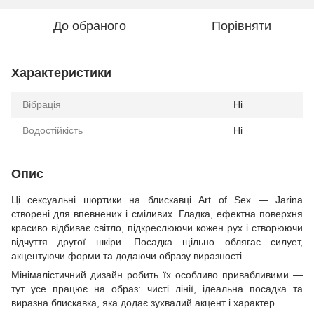
До обраного
Порівняти
Характеристики
Вібрація
Ні
Водостійкість
Ні
Опис
Ці сексуальні шортики на блискавці Art of Sex — Jarina
створені для впевнених і сміливих. Гладка, ефектна поверхня
красиво відбиває світло, підкреслюючи кожен рух і створюючи
відчуття другої шкіри. Посадка щільно облягає силует,
акцентуючи форми та додаючи образу виразності.
Мінімалістичний дизайн робить їх особливо привабливими —
тут усе працює на образ: чисті лінії, ідеальна посадка та
виразна блискавка, яка додає зухвалий акцент і характер.