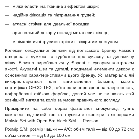
м’яка еластична тканина з ефектом шкіри;
надійна фіксація та підтримання грудей;
атласні стрічки для ідеальної посадки;
оригінальний декор у вигляді металевих кілець;
мінімалістичні трусики-стрінги з відкритим доступом.
Колекція сексуальної білизни від польського бренду Passion
створена з думкою та турботою про сучасну та динамічну
жінку. Білизна виробляється у Європі із суворим контролем
якості. Акуратні шви та деталі, продумані елементи декору є
основними характеристиками цього бренду. Усі матеріали, які
використовуються для виготовлення білизни, мають
сертифікат OECO-TEX, тобто вони перевірені на алергенність,
пофарбовані стійкою фарбою, довгий час не змінюють свій
зовнішній вигляд та колір за умови правильного догляду.
Приміряйте на себе образ фатальної спокусниці, купіть
комплект: відкритий топ та трусики з екошкіри з люверсами
Malwia Set with Open Bra black S/M — Passion.
Розмір S/M: розмір чашки — A/C; об'єм талії — від 60 до 72 см;
об'єм стегон — від 88 до 100 см.