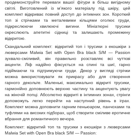
продемонструйте переваги вашої фігури в більш вигідному
світлі. Виготовлений із м’якого матеріалу під шкіру, цей
комплект відкриває повний доступ до інтимних зон. Короткий
топ зі стрічками та металевими кільцями оголює груди,
підкреслюючи хвилюючі вигини. Мініатюрні трусики
окреслюють апетитні сідниці та залишають промежину
відкритою.
Скандальний комплект: відкритий топ і трусики з екошкіри з
люверсами Malwia Set with Open Bra black S/M — Passion
зухвало-сміливий, він правильно розставляє всі чуттєві
акценти. Ліф надійно фіксується на спині та шиї, гарно
підіймаючи та підтримуючи груди. Декор у вигляді стрічки
можна використовувати як прикрасу або для створення
гарного декольте. Маленькі, максимально відкриті трусики,
гармонійно доповнюють верхню частину та акцентують увагу
на жіночій попці. Абсолютно відкриті в інтимних зонах, стрінги
допоможуть легко перейти на наступний рівень в іграх.
Комплект можна доповнити гарним пеньюаром, панчохами та
туфлями на високих підборах, щоб створити сміливе еротичне
вбрання для романтичного вечора.
Комплект: відкритий топ та трусики з екошкіри з люверсами
Malwia Set with Open Bra black S/M — Passion: