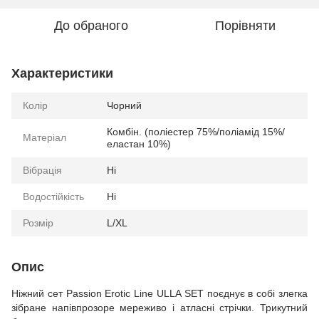
До обраного
Порівняти
Характеристики
Колір
Чорний
Комбін. (поліестер 75%/поліамід 15%/
Матеріал
еластан 10%)
Вібрація
Ні
Водостійкість
Ні
Розмір
L/XL
Опис
Ніжний сет Passion Erotic Line ULLA SET поєднує в собі злегка
зібране напівпрозоре мереживо і атласні стрічки. Трикутний