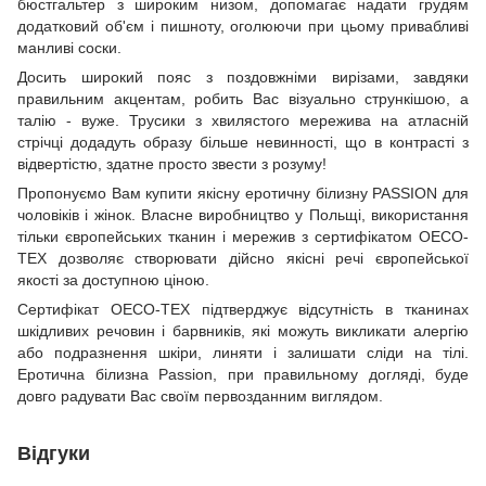
бюстгальтер з широким низом, допомагає надати грудям
додатковий об'єм і пишноту, оголюючи при цьому привабливі
манливі соски.
Досить широкий пояс з поздовжніми вирізами, завдяки
правильним акцентам, робить Вас візуально стрункішою, а
талію - вуже. Трусики з хвилястого мережива на атласній
стрічці додадуть образу більше невинності, що в контрасті з
відвертістю, здатне просто звести з розуму!
Пропонуємо Вам купити якісну еротичну білизну PASSION для
чоловіків і жінок. Власне виробництво у Польщі, використання
тільки європейських тканин і мережив з сертифікатом OECO-
TEX дозволяє створювати дійсно якісні речі європейської
якості за доступною ціною.
Сертифікат OECO-TEX підтверджує відсутність в тканинах
шкідливих речовин і барвників, які можуть викликати алергію
або подразнення шкіри, линяти і залишати сліди на тілі.
Еротична білизна Passion, при правильному догляді, буде
довго радувати Вас своїм первозданним виглядом.
Відгуки