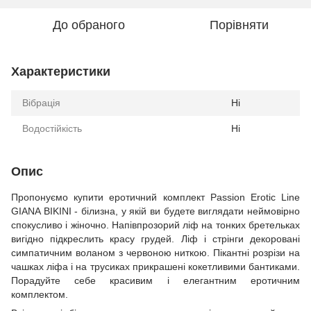
До обраного
Порівняти
Характеристики
Вібрація
Ні
Водостійкість
Ні
Опис
Пропонуємо купити еротичний комплект Passion Erotic Line
GIANA BIKINI - білизна, у якій ви будете виглядати неймовірно
спокусливо і жіночно. Напівпрозорий ліф на тонких бретельках
вигідно підкреслить красу грудей. Ліф і стрінги декоровані
симпатичним воланом з червоною ниткою. Пікантні розрізи на
чашках ліфа і на трусиках прикрашені кокетливими бантиками.
Порадуйте себе красивим і елегантним еротичним
комплектом.