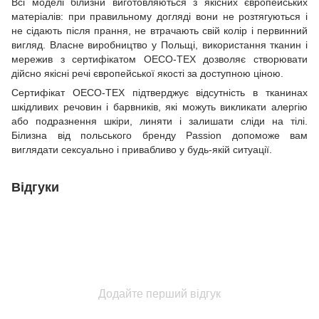
Всі моделі білизни виготовляються з якісних європейських
матеріалів: при правильному догляді вони не розтягуються і
не сідають після прання, не втрачають свій колір і первинний
вигляд. Власне виробництво у Польщі, використання тканин і
мережив з сертифікатом OECO-TEX дозволяє створювати
дійсно якісні речі європейської якості за доступною ціною.
Сертифікат OECO-TEX підтверджує відсутність в тканинах
шкідливих речовин і барвників, які можуть викликати алергію
або подразнення шкіри, линяти і залишати сліди на тілі.
Білизна від польського бренду Passion допоможе вам
виглядати сексуально і привабливо у будь-якій ситуації.
Відгуки
Додайте перший відгук