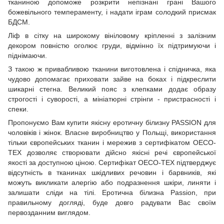
тканиною допоможе розкрити непізнані грані Вашого
божевільного темпераменту, і надати іграм солодкий присмак
БДСМ.
Ліф в сітку на широкому вініловому кріпленні з залізним
декором повністю оголює груди, відмінно їх підтримуючи і
піднімаючи.
З такою ж привабливою тканини виготовлена ​​і спідничка, яка
чудово допомагає приховати зайве на боках і підкреслити
шикарні стегна. Великий пояс з клепками додає образу
строгості і суворості, а мініатюрні стрінги - пристрасності і
спеки.
Пропонуємо Вам купити якісну еротичну білизну PASSION для
чоловіків і жінок. Власне виробництво у Польщі, використання
тільки європейських тканин і мережив з сертифікатом OECO-
TEX дозволяє створювати дійсно якісні речі європейської
якості за доступною ціною. Сертифікат OECO-TEX підтверджує
відсутність в тканинах шкідливих речовин і барвників, які
можуть викликати алергію або подразнення шкіри, линяти і
залишати сліди на тілі. Еротична білизна Passion, при
правильному догляді, буде довго радувати Вас своїм
первозданним виглядом.