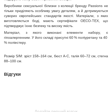
Виробники сексуальної білизни з колекції бренду Passions не
тільки приділяють особливу увагу деталям, а й дотримуються
суворих європейських стандартів якості. Матеріали, з яких
виготовляється боді, мають сертифікати OECO-TEX, що
підтверджує їхню безпеку та високу якість.
Матеріал, з якого виконані елементи набору, є
гіпоалергенним. У його складі присутні 60 % поліуретану та 40
% поліестеру.
Розмір S/M: зріст 158–164 см, бюст А-С, талія 60–72 см, стегна
88–100 см.
Відгуки
Додайте перший відгук