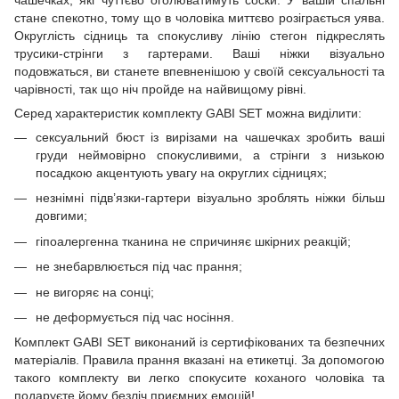
чашечках, які чуттєво оголюватимуть соски. У вашій спальні
стане спекотно, тому що в чоловіка миттєво розіграється уява.
Округлість сідниць та спокусливу лінію стегон підкреслять
трусики-стрінги з гартерами. Ваші ніжки візуально
подовжаться, ви станете впевненішою у своїй сексуальності та
чарівності, так що ніч пройде на найвищому рівні.
Серед характеристик комплекту GABI SET можна виділити:
сексуальний бюст із вирізами на чашечках зробить ваші
груди неймовірно спокусливими, а стрінги з низькою
посадкою акцентують увагу на округлих сідницях;
незнімні підв’язки-гартери візуально зроблять ніжки більш
довгими;
гіпоалергенна тканина не спричиняє шкірних реакцій;
не знебарвлюється під час прання;
не вигоряє на сонці;
не деформується під час носіння.
Комплект GABI SET виконаний із сертифікованих та безпечних
матеріалів. Правила прання вказані на етикетці. За допомогою
такого комплекту ви легко спокусите коханого чоловіка та
подаруєте йому безліч приємних емоцій!