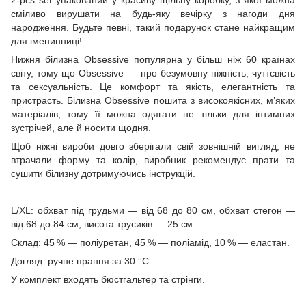
2-pcs set упакований у красиву щільну коробку, з якої можна
сміливо вирушати на будь-яку вечірку з нагоди дня
народження. Будьте певні, такий подарунок стане найкращим
для іменинниці!
Нижня білизна Obsessive популярна у більш ніж 60 країнах
світу, тому що Obsessive — про безумовну ніжність, чуттєвість
та сексуальність. Це комфорт та якість, елегантність та
пристрасть. Білизна Obsessive пошита з високоякісних, м’яких
матеріалів, тому її можна одягати не тільки для інтимних
зустрічей, але й носити щодня.
Щоб ніжні вироби довго зберігали свій зовнішній вигляд, не
втрачали форму та колір, виробник рекомендує прати та
сушити білизну дотримуючись інструкцій.
L/XL: обхват під грудьми — від 68 до 80 см, обхват стегон —
від 68 до 84 см, висота трусиків — 25 см.
Склад: 45 % — поліуретан, 45 % — поліамід, 10 % — еластан.
Догляд: ручне прання за 30 °C.
У комплект входять бюстгальтер та стрінги.