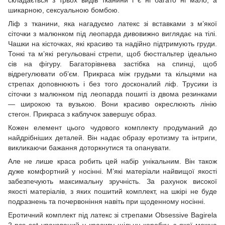
складається з трьох видів тканини і є ні багато ні мало, а
шикарною, сексуальною бомбою.
Ліф з тканини, яка нагадуємо латекс зі вставками з м’якої
сіточки з малюнком під леопарда дивовижно виглядає на тілі.
Чашки на кісточках, які красиво та надійно підтримують груди.
Тонкі та м’які регульовані стрепи, щоб бюстгальтер ідеально
сів на фігуру. Багаторівнева застібка на спинці, щоб
відрегулювати об’єм. Прикраса між грудьми та кільцями на
стрепах доповнюють і без того досконалий ліф. Трусики із
сіточки з малюнком під леопарда пошиті із двома резинками
— широкою та вузькою. Вони красиво окреслюють лінію
стегон. Прикраса з каблучок завершує образ.
Кожен елемент цього чудового комплекту продуманий до
найдрібніших деталей. Він надає образу еротизму та інтриги,
викликаючи бажання доторкнутися та опанувати.
Але не лише краса робить цей набір унікальним. Він також
дуже комфортний у носінні. М’які матеріали найвищої якості
забезпечують максимальну зручність. За рахунок високої
якості матеріалів, з яких пошитий комплект, на шкірі не буде
подразнень та почервоніння навіть при щоденному носінні.
Еротичний комплект під латекс зі стрепами Obsessive Bagirela