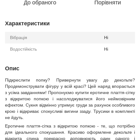
До обраного
Порівняти
Характеристики
Вібрація
Ні
Водостійкість
Ні
Опис
Підкреслити попку? Привернути увагу до декольте?
Продемонструвати фігуру у всій красі? Цей наряд впорається
з усіма завданнями! Пропонуємо купити еротичне плаття-сітку
з відкритою попкою і насолоджуватися його неймовірним
ефектом. Сукня відмінно утримує груди за рахунок особливого
крою і відкриває спокусливі вигини ззаду. Трусики в комплекті
не йдуть.
Еротичне плаття-сітка з відкритою попкою - те, що потрібно
для ідеального спокушання. Красиво оформлене декольте і
відкрита спина прекрасно доповнюють один одного і