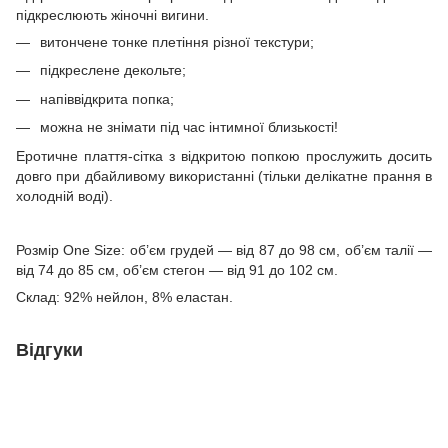
підкреслюють жіночні вигини.
витончене тонке плетіння різної текстури;
підкреслене декольте;
напіввідкрита попка;
можна не знімати під час інтимної близькості!
Еротичне плаття-сітка з відкритою попкою прослужить досить
довго при дбайливому використанні (тільки делікатне прання в
холодній воді).
Розмір One Size: об’єм грудей — від 87 до 98 см, об’єм талії —
від 74 до 85 см, об’єм стегон — від 91 до 102 см.
Склад: 92% нейлон, 8% еластан.
Відгуки