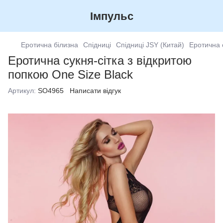
Імпульс
Еротична білизна
Спідниці
Спідниці JSY (Китай)
Еротична 
Еротична сукня-сітка з відкритою
попкою One Size Black
Артикул:
SO4965
Написати відгук