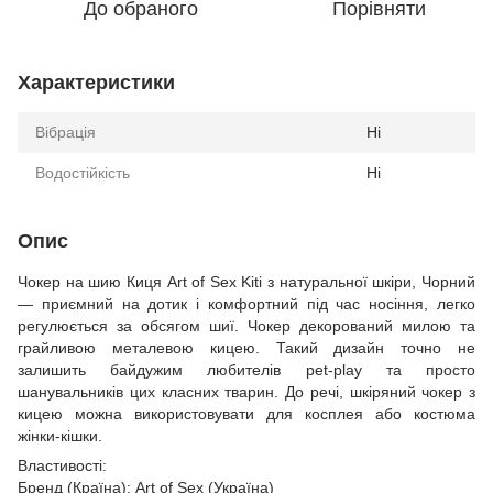
До обраного
Порівняти
Характеристики
Вібрація
Ні
Водостійкість
Ні
Опис
Чокер на шию Киця Art of Sex Kiti з натуральної шкіри, Чорний
— приємний на дотик і комфортний під час носіння, легко
регулюється за обсягом шиї. Чокер декорований милою та
грайливою металевою кицею. Такий дизайн точно не
залишить байдужим любителів pet-play та просто
шанувальників цих класних тварин. До речі, шкіряний чокер з
кицею можна використовувати для косплея або костюма
жінки-кішки.
Властивості:
Бренд (Країна): Art of Sex (Україна)