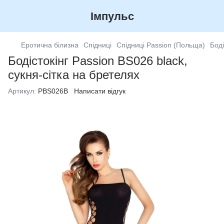
Імпульс
Еротична білизна
Спідниці
Спідниці Passion (Польща)
Боді
Бодістокінг Passion BS026 black,
сукня-сітка на бретелях
Артикул:
PBS026B
Написати відгук