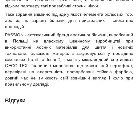
відкриє партнеру такі привабливі стрункі ніжки.
Таке вбрання відмінно підійде у якості елемента рольових ігор,
або ж, як варіант білизни для пристрасних і спекотних
прелюдій.
PASSION - ексклюзивний бренд еротичної білизни, вироблений
в Польщі на власному швейному виробництві при
використанні якісних матеріалів для шиття і новітніх
технологій. Більшість матеріалів закуповується у провідних
компаніях Італії та Іспанії, і мають міжнародний сертифікат
OECO-TEX. Тканини і мережива, що мають цей сертифікат,
перевірені на алергенність, пофарбовані стійкою фарбою,
довгий час не змінюють свій зовнішній вигляд і колір при
правильному догляді.
Відгуки