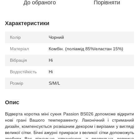
До обраного
Порівняти
Характеристики
Колір
Чорний
Матеріал
Комбін. (поліамід 85%/еластан 15%)
Вібрація
Ні
Водостійкість
Ні
Розмір
S/M/L
Опис
Відверта коротка міні сукня Passion BS026 допоможе відкрити
нові грані Вашого темпераменту. Лаконічний і стриманий
дизайн, компенсується розкішним декором і вирізами у вигляді
великої сітки. Бічні ажурні прикраси з великої сітки допоможуть
зробити Вас візуально стрункішою, а правильна довжина