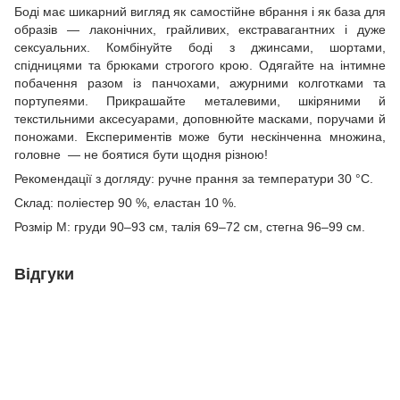
Боді має шикарний вигляд як самостійне вбрання і як база для
образів — лаконічних, грайливих, екстравагантних і дуже
сексуальних. Комбінуйте боді з джинсами, шортами,
спідницями та брюками строгого крою. Одягайте на інтимне
побачення разом із панчохами, ажурними колготками та
портупеями. Прикрашайте металевими, шкіряними й
текстильними аксесуарами, доповнюйте масками, поручами й
поножами. Експериментів може бути нескінченна множина,
головне — не боятися бути щодня різною!
Рекомендації з догляду: ручне прання за температури 30 °С.
Склад: поліестер 90 %, еластан 10 %.
Розмір M: груди 90–93 см, талія 69–72 см, стегна 96–99 см.
Відгуки