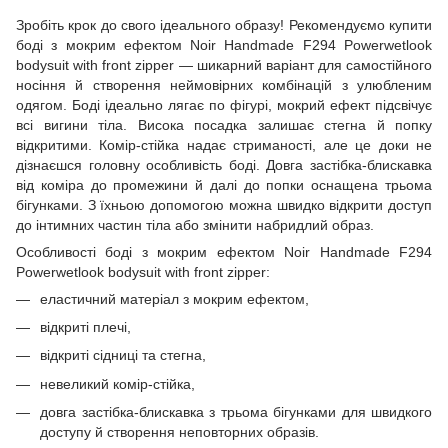
Зробіть крок до свого ідеального образу! Рекомендуємо купити
боді з мокрим ефектом Noir Handmade F294 Powerwetlook
bodysuit with front zipper — шикарний варіант для самостійного
носіння й створення неймовірних комбінацій з улюбленим
одягом. Боді ідеально лягає по фігурі, мокрий ефект підсвічує
всі вигини тіла. Висока посадка залишає стегна й попку
відкритими. Комір-стійка надає стриманості, але це доки не
дізнаєшся головну особливість боді. Довга застібка-блискавка
від коміра до промежини й далі до попки оснащена трьома
бігунками. З їхньою допомогою можна швидко відкрити доступ
до інтимних частин тіла або змінити набридлий образ.
Особливості боді з мокрим ефектом Noir Handmade F294
Powerwetlook bodysuit with front zipper:
еластичний матеріал з мокрим ефектом,
відкриті плечі,
відкриті сідниці та стегна,
невеликий комір-стійка,
довга застібка-блискавка з трьома бігунками для швидкого
доступу й створення неповторних образів.