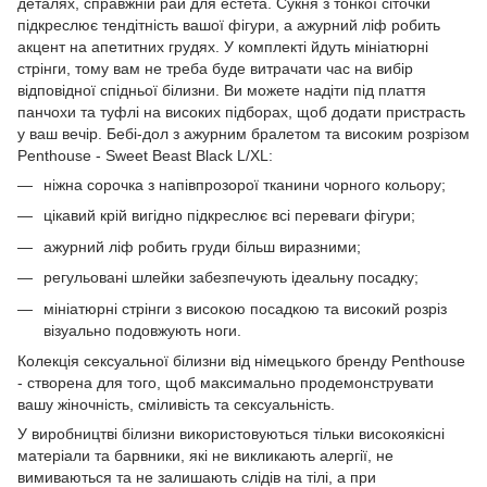
деталях, справжній рай для естета. Сукня з тонкої сіточки
підкреслює тендітність вашої фігури, а ажурний ліф робить
акцент на апетитних грудях. У комплекті йдуть мініатюрні
стрінги, тому вам не треба буде витрачати час на вибір
відповідної спідньої білизни. Ви можете надіти під плаття
панчохи та туфлі на високих підборах, щоб додати пристрасть
у ваш вечір. Бебі-дол з ажурним бралетом та високим розрізом
Penthouse - Sweet Beast Black L/XL:
ніжна сорочка з напівпрозорої тканини чорного кольору;
цікавий крій вигідно підкреслює всі переваги фігури;
ажурний ліф робить груди більш виразними;
регульовані шлейки забезпечують ідеальну посадку;
мініатюрні стрінги з високою посадкою та високий розріз
візуально подовжують ноги.
Колекція сексуальної білизни від німецького бренду Penthouse
- створена для того, щоб максимально продемонструвати
вашу жіночність, сміливість та сексуальність.
У виробництві білизни використовуються тільки високоякісні
матеріали та барвники, які не викликають алергії, не
вимиваються та не залишають слідів на тілі, а при