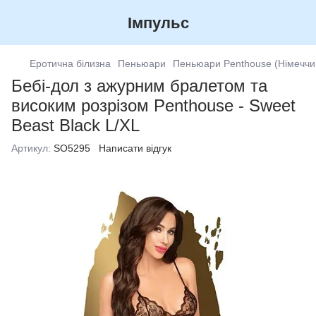
Імпульс
Еротична білизна
Пеньюари
Пеньюари Penthouse (Німеччи
Бебі-дол з ажурним бралетом та
високим розрізом Penthouse - Sweet
Beast Black L/XL
Артикул:
SO5295
Написати відгук