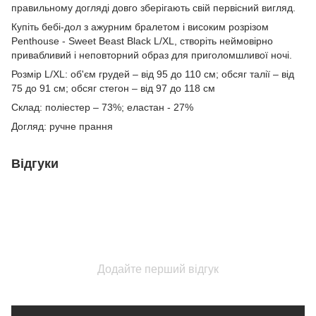
правильному догляді довго зберігають свій первісний вигляд.
Купіть бебі-дол з ажурним бралетом і високим розрізом
Penthouse - Sweet Beast Black L/XL, створіть неймовірно
привабливий і неповторний образ для приголомшливої ​​ночі.
Розмір L/XL: об'єм грудей – від 95 до 110 см; обсяг талії – від
75 до 91 см; обсяг стегон – від 97 до 118 см
Склад: поліестер – 73%; еластан - 27%
Догляд: ручне прання
Відгуки
Додайте перший відгук