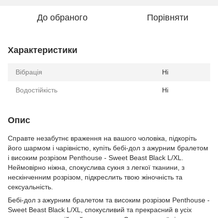
До обраного
Порівняти
Характеристики
Вібрація
Ні
Водостійкість
Ні
Опис
Справте незабутнє враження на вашого чоловіка, підкоріть
його шармом і чарівністю, купіть бебі-дол з ажурним бралетом
і високим розрізом Penthouse - Sweet Beast Black L/XL.
Неймовірно ніжна, спокуслива сукня з легкої тканини, з
нескінченним розрізом, підкреслить твою жіночність та
сексуальність.
Бебі-дол з ажурним бралетом та високим розрізом Penthouse -
Sweet Beast Black L/XL, спокусливий та прекрасний в усіх