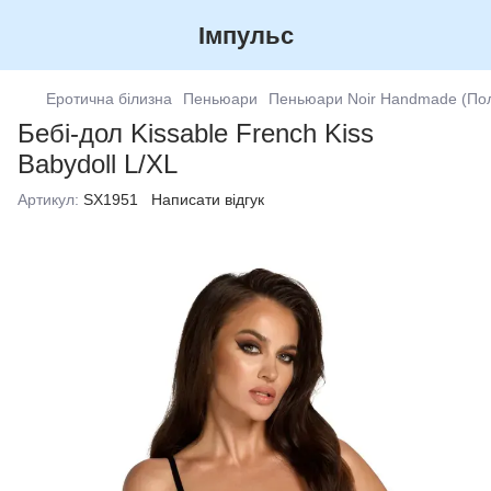
Імпульс
Еротична білизна
Пеньюари
Пеньюари Noir Handmade (По
Бебі-дол Kissable French Kiss
Babydoll L/XL
Артикул:
SX1951
Написати відгук